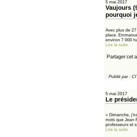
5 mai 2017
Vaujours (
pourquoi j
Avec plus de 27 
place. Emmanuel
environ 7 000 hab
Lire la suite
Partager cet a
Publié par :
5 mai 2017
Le préside
« Dimanche, j’ir
mots que Jean Pe
professeurs et sa
Lire la suite