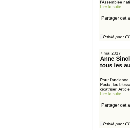
l’Assemblée nati
Lire la suite
Partager cet a
Publié par :
7 mai 2017
Anne Sincla
tous les au
Pour l’ancienne 
Post», les bless
cicatriser. Articl
Lire la suite
Partager cet a
Publié par :