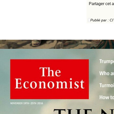
Partager cet a
Publié par :